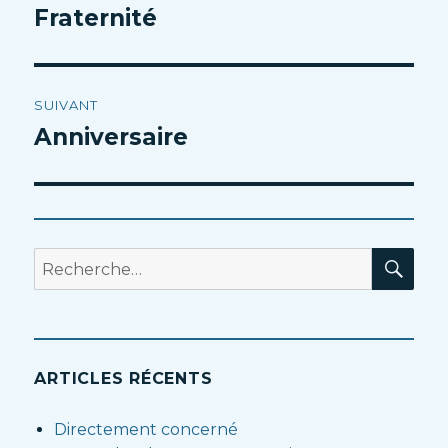
de
Fraternité
Article
précédent :
l’article
SUIVANT
Anniversaire
Article
suivant :
RE
Recherche
pour
:
ARTICLES RÉCENTS
Directement concerné