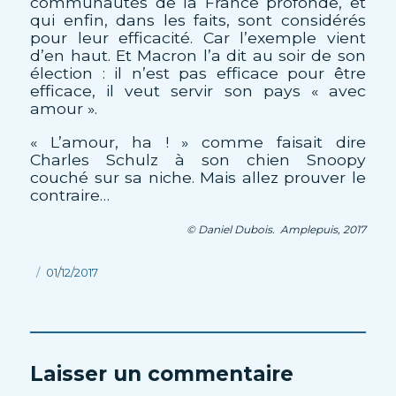
communautés de la France profonde, et
qui enfin, dans les faits, sont considérés
pour leur efficacité. Car l’exemple vient
d’en haut. Et Macron l’a dit au soir de son
élection : il n’est pas efficace pour être
efficace, il veut servir son pays « avec
amour ».
« L’amour, ha ! » comme faisait dire
Charles Schulz à son chien Snoopy
couché sur sa niche. Mais allez prouver le
contraire…
© Daniel Dubois. Amplepuis, 2017
Publié
01/12/2017
le
Laisser un commentaire