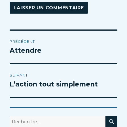
Navigation
PRÉCÉDENT
de
Attendre
Article
précédent :
l’article
SUIVANT
L’action tout simplement
Article
suivant :
RE
Recherche
pour