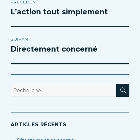
PRÉCÉDENT
de
L’action tout simplement
Article
précédent :
l’article
SUIVANT
Directement concerné
Article
suivant :
RE
Recherche
pour
:
ARTICLES RÉCENTS