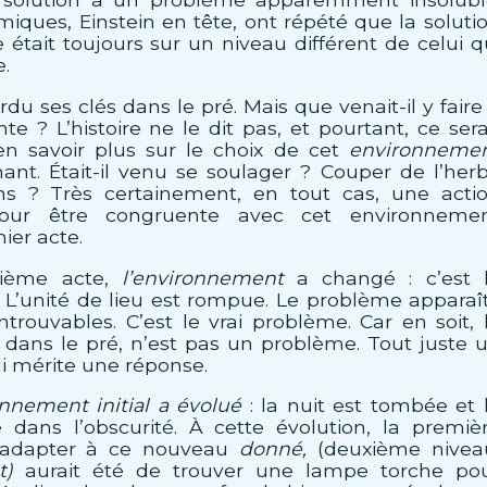
miques, Einstein en tête, ont répété que la soluti
était toujours sur un niveau différent de celui q
e.
du ses clés dans le pré. Mais que venait-il y faire
te ? L’histoire ne le dit pas, et pourtant, ce sera
’en savoir plus sur le choix de cet
environneme
ant. Était-il venu se soulager ? Couper de l’her
ns ? Très certainement, en tout cas, une acti
 pour être congruente avec cet environneme
ier acte.
xième acte,
l’environnement
a changé : c’est 
é. L’unité de lieu est rompue. Le problème apparaît
introuvables. C’est le vrai problème. Car en soit, 
 dans le pré, n’est pas un problème. Tout juste 
 mérite une réponse.
nnement initial a évolué
: la nuit est tombée et 
é dans l’obscurité. À cette évolution, la premiè
s’adapter à ce nouveau
donné,
(deuxième nivea
t)
aurait été de trouver une lampe torche po