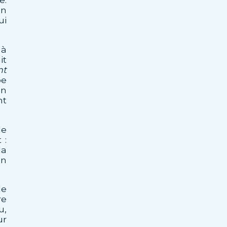
on
ui
 à
it
nt
be
on
nt
le
 :
la
un
le
re
u,
ur