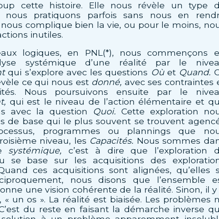
up cette histoire. Elle nous révèle un type 
nous pratiquons parfois sans nous en rend
nous complique bien la vie, ou pour le moins, no
tions inutiles.
eaux logiques, en PNL(*), nous commençons 
alyse systémique d’une réalité par le nive
t
qui s’explore avec les questions
Où
et
Quand.
C
vèle ce qui nous est
donné,
avec ses contraintes 
ités. Nous poursuivons ensuite par le nive
t,
qui est le niveau de l’action élémentaire et q
ns avec la question
Quoi.
Cette exploration no
es de base qui le plus souvent se trouvent agenc
ocessus, programmes ou plannings que no
roisième niveau, les
Capacités.
Nous sommes da
he
systémique,
c’est à dire que l’exploration 
 se base sur les acquisitions des exploratio
Quand ces acquisitions sont alignées, qu’elles 
éciproquement, nous disons que l’ensemble e
donne une vision cohérente de la réalité. Sinon, il y
« un os ». La réalité est biaisée. Les problèmes 
 C’est du reste en faisant la démarche inverse q
a solution à un problème apparemment insolubl