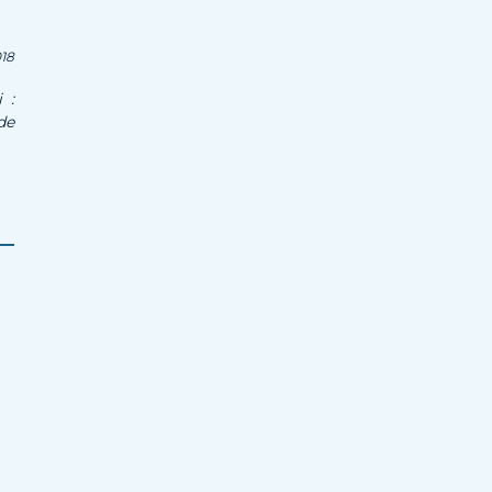
18
 :
de