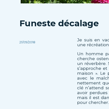
Funeste décalage
Je suis en va
Publié
21/09/2018
une récréation
le
Un homme pas
cherche ostens
un réverbère. 
s’approche et 
maison ». Le 
avec le malc
nettement que
clé n’attend s
avoir perdues 
mais il est dan
pour chercher.