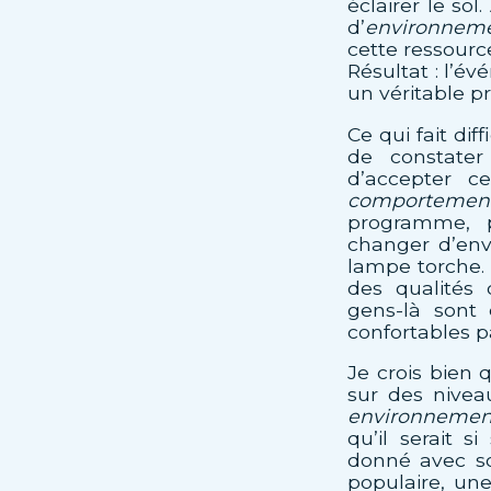
éclairer le so
d’
environnem
cette ressource
Résultat : l’é
un véritable p
Ce qui fait dif
de constate
d’accepter ce
comportemen
programme, p
changer d’env
lampe torche.
des qualités 
gens-là sont 
confortables pa
Je crois bien 
sur des nivea
environnemen
qu’il serait 
donné avec so
populaire, un