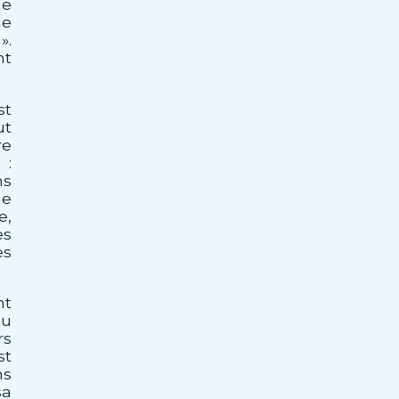
ge
de
».
nt
st
ut
re
 :
ns
ne
e,
es
es
nt
au
rs
st
ns
sa