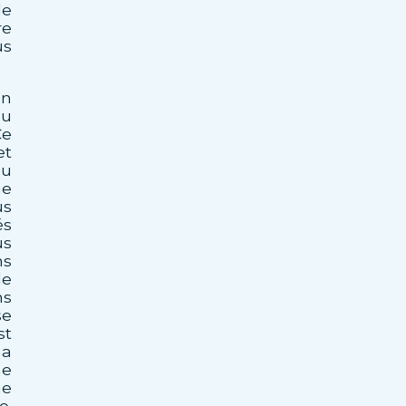
de
re
us
en
au
e
et
au
ue
us
és
us
ns
de
ns
se
st
 a
ne
ue
e.