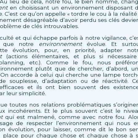
l. Au lieu de cela, notre fou, le bien nommé, chan
ent
en choisissant un environnement disposant 
. C’est ce qu’on appelle « tordre le cou à la réalité 
vénement désagréable d’avoir perdu ses clés devie
roblème de clés introuvables.
ficulté et qui échappe parfois à notre vigilance, c’e
r que notre
environnement
évolue. Et surto
tte évolution, pour, en priorité, adapter not
t
(actions élémentaires, et plus si nécessaire
lanning, etc.). Comme le fou, nous préféro
ironnement plutôt que de chercher, d’abord, u
 On accorde à celui qui cherche une lampe torch
de souplesse, d’adaptation ou de réactivité. C
efficaces et ils ont bien souvent des existenc
r leur simplicité.
que toutes nos relations problématiques s’origine
ux incohérents. Et le plus souvent c’est le nive
t
qui est malmené, comme avec notre fou. Alo
si sage de respecter l’environnement qui nous e
n évolution, pour laisser, comme dit le bon se
e place pour chaque chose et chaque chose à 