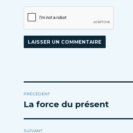
Navigation
PRÉCÉDENT
de
La force du présent
Article
précédent :
l’article
SUIVANT