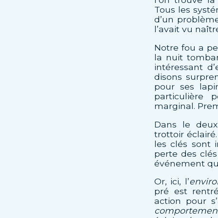
Tous les systé
d’un problème 
l’avait vu naîtr
Notre fou a per
la nuit tomban
intéressant d
disons surpren
pour ses lapi
particulière
marginal. Prem
Dans le deu
trottoir éclair
les clés sont 
perte des clés
événement qui
Or, ici, l’
enviro
pré est rentr
action pour 
comportemen