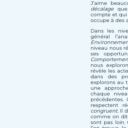
J’aime beauco
décalage
que 
compte et qui 
occupe à des ac
Dans les niv
général l’an
Environnemen
niveau nous ré
ses opportun
Comportemen
nous exploro
révèle les act
dans des pr
explorons au t
une approc
chaque niveau
précédentes. 
respectent r
congruent.
Il 
comme on dit, 
sont pas loin.
l’on trouve l