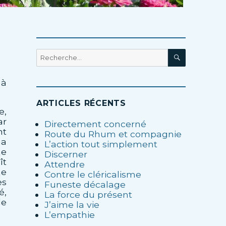
RECHERC
Recherche
pour
:
 à
ARTICLES RÉCENTS
e,
ar
Directement concerné
nt
Route du Rhum et compagnie
ma
L’action tout simplement
he
Discerner
ît
Attendre
ne
Contre le cléricalisme
es
Funeste décalage
é,
La force du présent
le
J’aime la vie
L’empathie