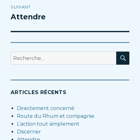
SUIVANT
Attendre
Article
suivant :
RE
Recherche
pour
:
ARTICLES RÉCENTS
Directement concerné
Route du Rhum et compagnie
L’action tout simplement
Discerner
Attendre