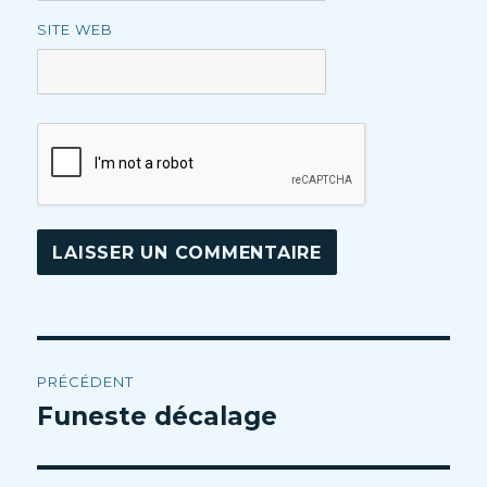
SITE WEB
Navigation
PRÉCÉDENT
de
Funeste décalage
Article
précédent :
l’article