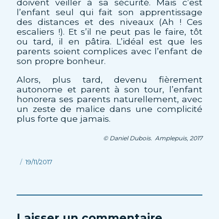
doivent veiller à sa sécurité. Mais c’est
l’enfant seul qui fait son apprentissage
des distances et des niveaux (Ah ! Ces
escaliers !). Et s’il ne peut pas le faire, tôt
ou tard, il en pâtira. L’idéal est que les
parents soient complices avec l’enfant de
son propre bonheur.
Alors, plus tard, devenu fièrement
autonome et parent à son tour, l’enfant
honorera ses parents naturellement, avec
un zeste de malice dans une complicité
plus forte que jamais.
© Daniel Dubois. Amplepuis, 2017
Publié
19/11/2017
le
Laisser un commentaire