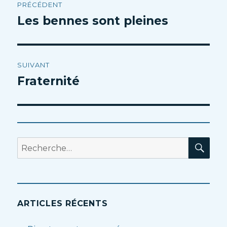
PRÉCÉDENT
de
Les bennes sont pleines
Article
précédent :
l’article
SUIVANT
Fraternité
Article
suivant :
RE
Recherche
pour
:
ARTICLES RÉCENTS