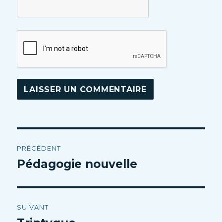
Navigation
PRÉCÉDENT
de
Pédagogie nouvelle
Article
précédent :
l’article
SUIVANT