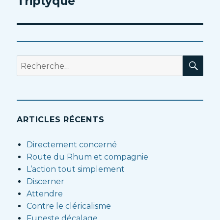
Triptyque
Article
suivant :
RE
Recherche
pour
:
ARTICLES RÉCENTS
Directement concerné
Route du Rhum et compagnie
L’action tout simplement
Discerner
Attendre
Contre le cléricalisme
Funeste décalage